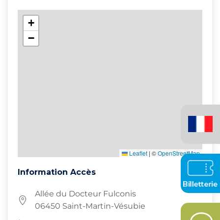
+
−
Français
(France)
Leaflet
|
©
OpenStreetMap
Information Accès
Allée du Docteur Fulconis
06450 Saint-Martin-Vésubie