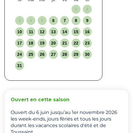
1
2
3
4
5
6
7
8
9
10
11
12
13
14
15
16
17
18
19
20
21
22
23
24
25
26
27
28
29
30
31
Ouvert en cette saison
Ouvert du 6 juin jusqu’au 1er novembre 2026
les week-ends, jours fériés et tous les jours
durant les vacances scolaires d'été et de
Toussaint.