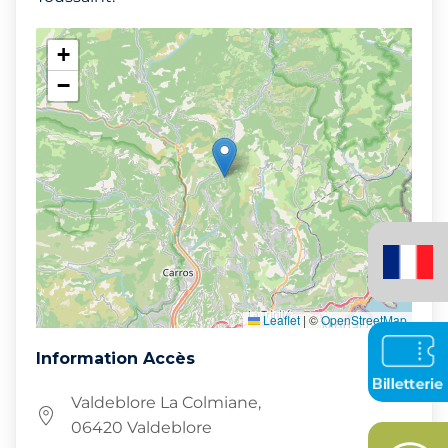
+
−
Français
(France)
Leaflet
|
©
OpenStreetMap
Information Accès
Valdeblore La Colmiane,
06420 Valdeblore