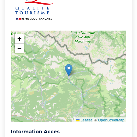
+
−
Leaflet
|
©
OpenStreetMap
Information Accès